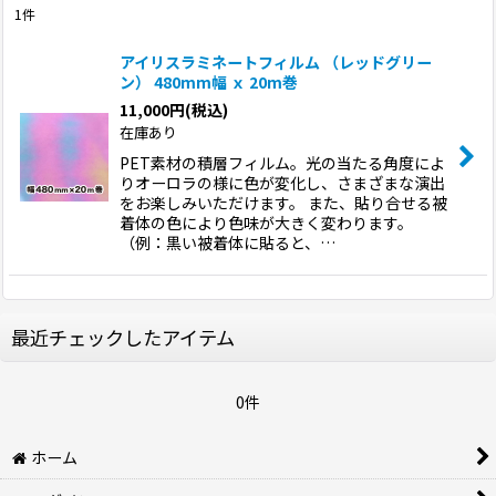
1
件
表示数
:
アイリスラミネートフィルム （レッドグリー
ン） 480mm幅 ｘ 20m巻
並び順
:
11,000
円
(税込)
在庫あり
絞り込む
PET素材の積層フィルム。光の当たる角度によ
りオーロラの様に色が変化し、さまざまな演出
をお楽しみいただけます。 また、貼り合せる被
着体の色により色味が大きく変わります。
（例：黒い被着体に貼ると、…
最近チェックしたアイテム
0件
ホーム