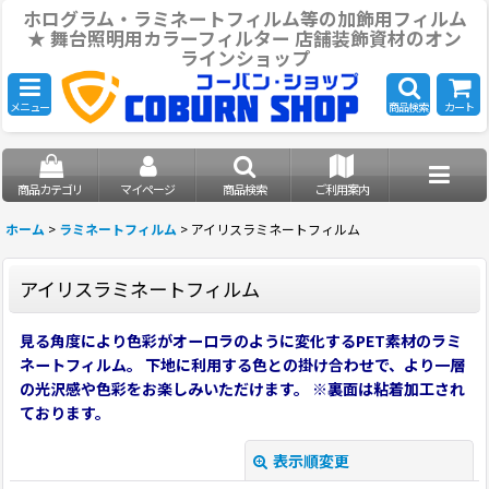
ホログラム・ラミネートフィルム等の加飾用フィルム
★ 舞台照明用カラーフィルター 店舗装飾資材のオン
ラインショップ
メニュー
商品検索
カート
商品カテゴリ
マイページ
商品検索
ご利用案内
ホーム
>
ラミネートフィルム
>
アイリスラミネートフィルム
アイリスラミネートフィルム
見る角度により色彩がオーロラのように変化するPET素材のラミ
ネートフィルム。 下地に利用する色との掛け合わせで、より一層
の光沢感や色彩をお楽しみいただけます。 ※裏面は粘着加工され
ております。
表示順変更
閉じる