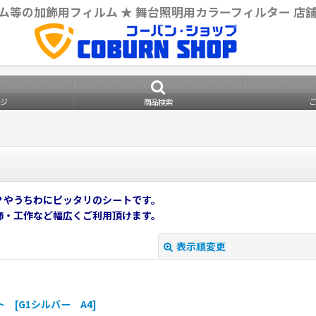
ム等の加飾用フィルム ★ 舞台照明用カラーフィルター 店
ジ
商品検索
Ｐやうちわにピッタリのシートです。
飾・工作など幅広くご利用頂けます。
表示順変更
 [G1シルバー A4]