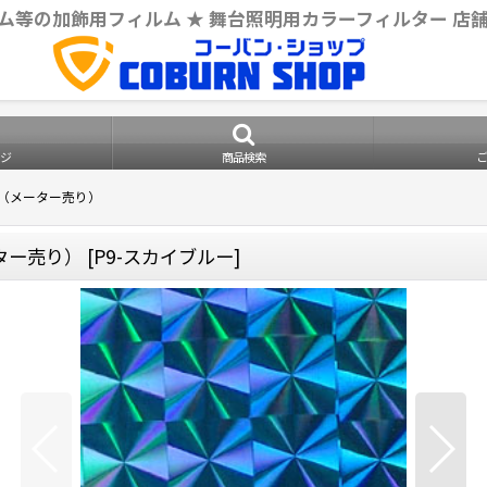
ム等の加飾用フィルム ★ 舞台照明用カラーフィルター 店
ジ
商品検索
m幅（メーター売り）
ーター売り）
[
P9-スカイブルー
]