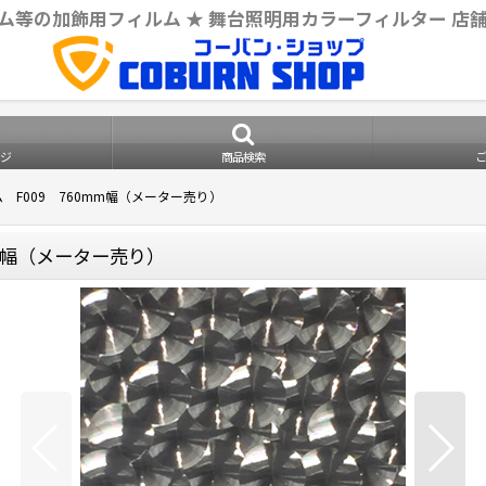
ム等の加飾用フィルム ★ 舞台照明用カラーフィルター 店
ジ
商品検索
F009 760mm幅（メーター売り）
m幅（メーター売り）