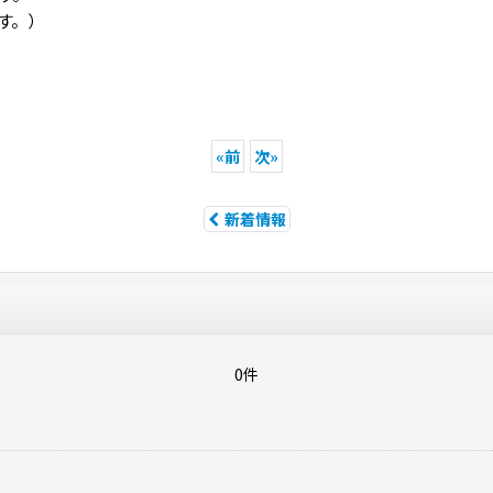
す。）
«
前
次
»
新着情報
0件